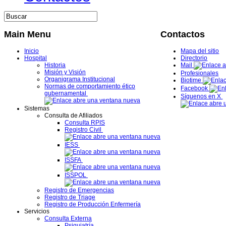
Main Menu
Contactos
Inicio
Mapa del sitio
Hospital
Directorio
Historia
Mail
Misión y Visión
Profesionales
Organigrama Institucional
Biotime
Normas de comportamiento ético
Facebook
gubernamental
Síguenos en X
Sistemas
Consulta de Afiliados
Consulta RPIS
Registro Civil
IESS
ISSFA
ISSPOL
Registro de Emergencias
Registro de Triage
Registro de Producción Enfermería
Servicios
Consulta Externa
Psiquiatría