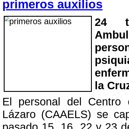
primeros auxilios
24 t
Ambul
pers
psiqui
enferm
la Cru
El personal del Centro
Lázaro (CAAELS) se capa
pasado 15, 16, 22 y 23 d