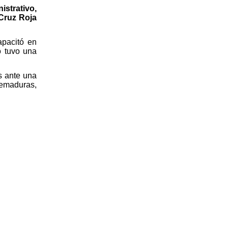
istrativo,
 Cruz Roja
apacitó en
o tuvo una
s ante una
uemaduras,