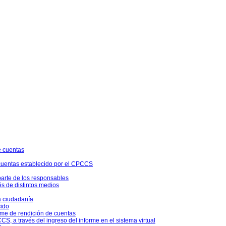
e cuentas
 cuentas establecido por el CPCCS
parte de los responsables
és de distintos medios
a ciudadanía
cido
rme de rendición de cuentas
S, a través del ingreso del informe en el sistema virtual