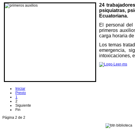
24 trabajadore
psiquiatras, ps
Ecuatoriana.
El personal del
primeros auxili
carga horaria d
Los temas tratad
emergencia, sig
intoxicaciones, 
Iniciar
Previo
1
2
Siguiente
Fin
Página 2 de 2