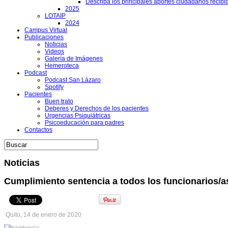
Describa los principales aportes ciudadanos recibi
2025
LOTAIP
2024
Campus Virtual
Publicaciones
Noticias
Videos
Galería de Imágenes
Hemeroteca
Podcast
Podcast San Lázaro
Spotify
Pacientes
Buen trato
Deberes y Derechos de los pacientes
Urgencias Psiquiátricas
Psicoeducación para padres
Contactos
Noticias
Cumplimiento sentencia a todos los funcionarios/
Quito, 14 de enero de 2020