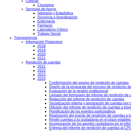
Clínicas
Clozapina
Servicios de Apoyo
Admisión y Estadística
Docencia e Investigación
Enfermería
Farmacia
Laboratorio Clínico
Trabajo Social
Transparencia
Información Financiera
2018
2019
2020
2021
Rendición de cuentas
2021
2022
2023
2024
Conformación del equipo de rendición de cuentas
Diseño de la propuesta del proceso de rendición d
Evaluación de la gestión institucional
Llenado del formulario de informe de rendición de
Redacción del informe de rendición de cuentas
Socialización interna y aprobación de cuentas por 
Difusión del informe de rendición de cuentas a trav
Planificación de los eventos participativos
Realización del evento de rendición de cuentas a l
Rindió cuentas a la ciudadanía en el plazo estable
Incorporación de los aportes ciudadanos en el info
Entrega del informe de rendición de cuentas al CPCC