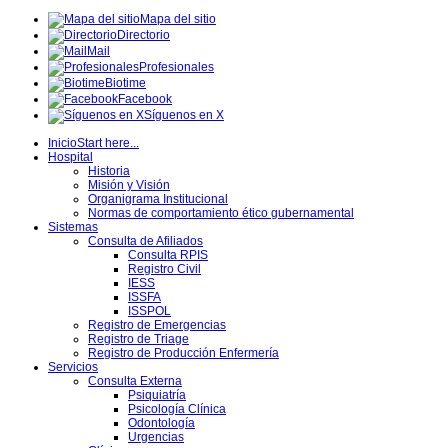
Mapa del sitio
Directorio
Mail
Profesionales
Biotime
Facebook
Síguenos en X
Inicio
Start here...
Hospital
Historia
Misión y Visión
Organigrama Institucional
Normas de comportamiento ético gubernamental
Sistemas
Consulta de Afiliados
Consulta RPIS
Registro Civil
IESS
ISSFA
ISSPOL
Registro de Emergencias
Registro de Triage
Registro de Producción Enfermería
Servicios
Consulta Externa
Psiquiatría
Psicología Clínica
Odontología
Urgencias