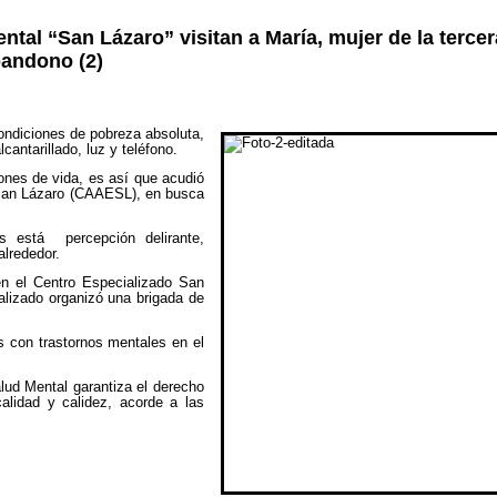
ntal “San Lázaro” visitan a María, mujer de la terce
bandono (2)
ondiciones de pobreza absoluta,
antarillado, luz y teléfono.
ones de vida, es así que acudió
 San Lázaro (CAAESL), en busca
as está percepción delirante,
alrededor.
en el Centro Especializado San
ializado organizó una brigada de
s con trastornos mentales en el
alud Mental garantiza el derecho
alidad y calidez, acorde a las