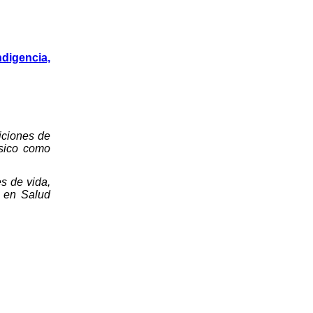
ndigencia,
iciones de
ásico como
s de vida,
o en Salud